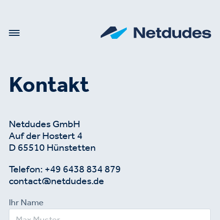
Kontakt
Netdudes GmbH
Auf der Hostert 4
D 65510 Hünstetten
Telefon: +49 6438 834 879
cont
ac
t@net
dude
s.de
Ihr Name